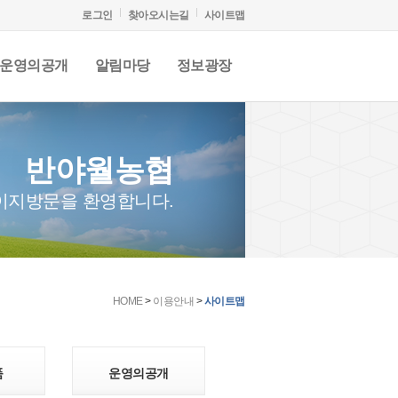
로그인
찾아오시는길
사이트맵
운영의공개
알림마당
정보광장
반야월농협
이지방문을 환영합니다.
HOME
>
이용안내
>
사이트맵
품
운영의공개