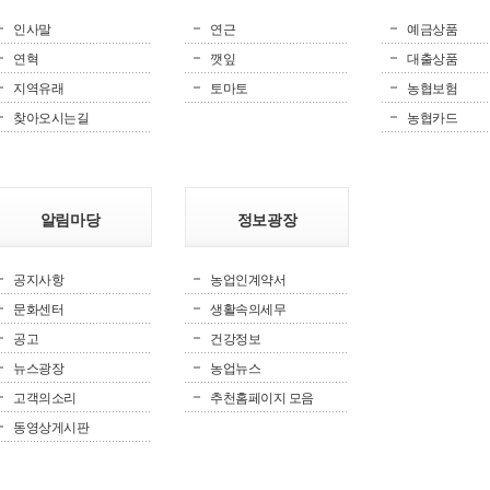
인사말
연근
예금상품
연혁
깻잎
대출상품
지역유래
토마토
농협보험
찾아오시는길
농협카드
알림마당
정보광장
공지사항
농업인계약서
문화센터
생활속의세무
공고
건강정보
뉴스광장
농업뉴스
고객의소리
추천홈페이지 모음
동영상게시판