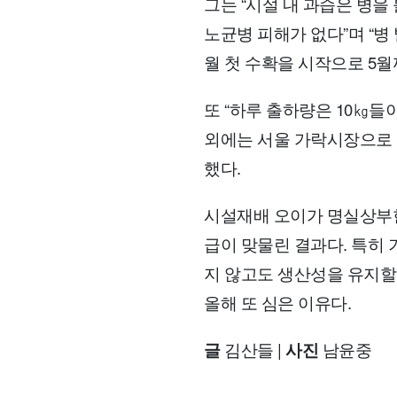
그는 “시설 내 과습은 병
노균병 피해가 없다”며 “병
월 첫 수확을 시작으로 5
또 “하루 출하량은 10㎏들
외에는 서울 가락시장으로 
했다.
시설재배 오이가 명실상부한
급이 맞물린 결과다. 특히
지 않고도 생산성을 유지할
올해 또 심은 이유다.
글
김산들 |
사진
남윤중