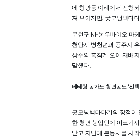
에 형광등 아래에서 진행되
져 보이지만, 굿모닝백다다
문현구 NH농우바이오 마케
천안시 병천면과 공주시 우성
상주의 흑침계 오이 재배지
말했다.
베테랑 농가도 청년농도 ‘선택
굿모닝백다다기의 장점이 알
한 청년 농업인에 이르기까
받고 지난해 본농사를 시작