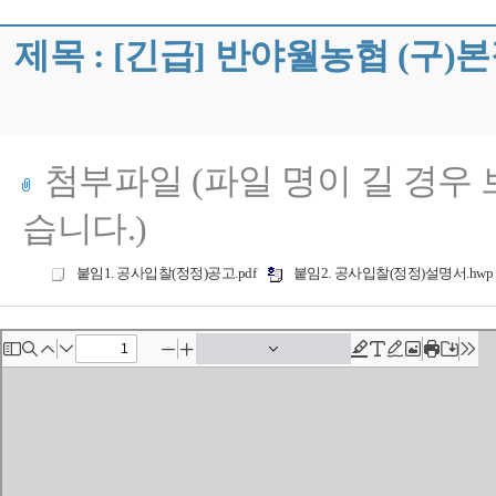
제목 : [긴급] 반야월농협 (구
첨부파일 (파일 명이 길 경우
습니다.)
붙임1. 공사입찰(정정)공고.pdf
붙임2. 공사입찰(정정)설명서.hwp