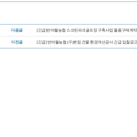
다음글
[긴급]반야월농협 스크린파크골프장 구축사업 물품구매계약
이전글
[긴급] 반야월농협 (구)본점 건물 환경개선공사 긴급 입찰공